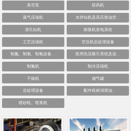
真空泵
鼓风机
蒸气压缩机
水井钻机及高压柴油空…
潜孔钻机
膨胀机发电系统
工艺压缩机
空压机后处理设备
制氮、制氢、制氧设备…
医用负压吸引系统及设…
制氮机
制冷压缩机
干燥机
储气罐
后处理设备
配件耗材润滑油
喷砂机、喷浆机